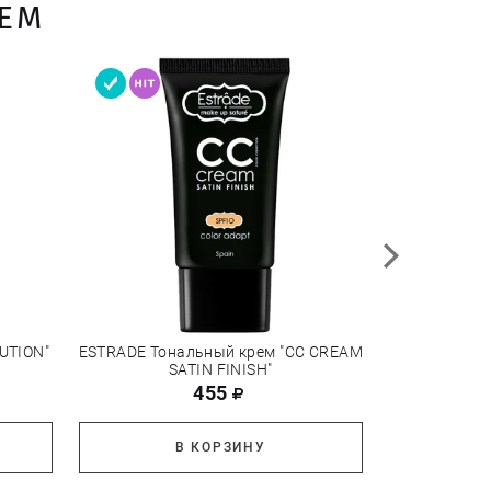
ЕМ
UTION"
ESTRADE Тональный крем "СС CREAM
ART-VISAG
SATIN FINISH"
"SKIN
455
В КОРЗИНУ