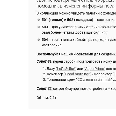
помощник в изменении формы носа, 
В коллекции можно увидеть палетки с холодн
501 (теплая) и 502 (холодная)
– состоят из
503
– два универсальных оттенка скульптор
овал более четким, добавишь сияния;
504
– три оттенка хайлайтера подходят 
настроение.
Воспользуйся нашими советами для создани
Совет #1
:
перед стробингом подготовь кожу д
Базу
“Let’s Selfie!”
или
“Aqua Prime”
для в
Консилер
“Good morning!”
и корректор
“
Тональный крем
“CC cream satin finish”
д
Совет #2
:
секрет безупречного стробинга – х
Объем: 9,4 г