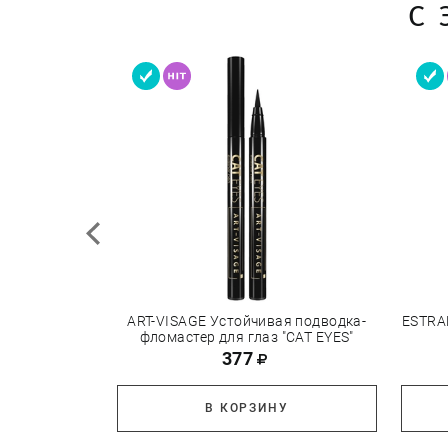
С
ART-VISAGE Устойчивая подводка-
ESTRA
фломастер для глаз "CAT EYES"
377
В КОРЗИНУ