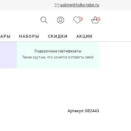
askme@tolko-tebe.ru
0
0
УАРЫ
НАБОРЫ
СКИДКИ
АКЦИИ
Подарочные сертификаты
15% скид
Такие крутые, что хочется оставить себе!
при по
Артикул:
082443