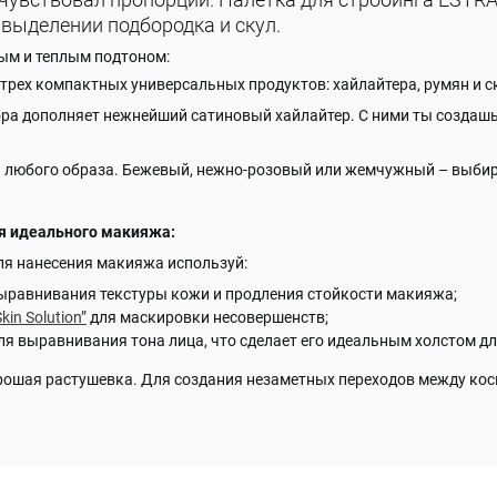
выделении подбородка и скул.
ым и теплым подтоном:
 трех компактных универсальных продуктов: хайлайтера, румян и с
а дополняет нежнейший сатиновый хайлайтер. С ними ты создашь
для любого образа. Бежевый, нежно-розовый или жемчужный – выби
я идеального макияжа:
ля нанесения макияжа используй:
ыравнивания текстуры кожи и продления стойкости макияжа;
Skin Solution”
для маскировки несовершенств;
ля выравнивания тона лица, что сделает его идеальным холстом дл
орошая растушевка. Для создания незаметных переходов между кос