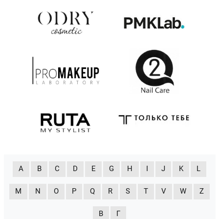
A
B
C
D
E
G
H
I
J
K
L
M
N
O
P
Q
R
S
T
V
W
Z
В
Г