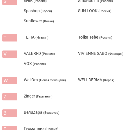
S
SHIK
SmoRodina
(Россия)
(Россия)
Spashop
SUN LOOK
(Корея)
(Россия)
Sunflower
(Китай)
T
TEFIA
Tolko Tebe
(Италия)
(Россия)
V
VALERI-D
VIVIENNE SABO
(Россия)
(Франция)
VOX
(Россия)
W
Wai Ora
WELLDERMA
(Новая Зеландия)
(Корея)
Z
Zinger
(Германия)
В
Велидара
(Беларусь)
Г
Гурмандиз
(Россия)