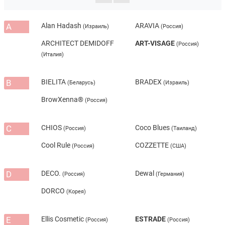
A
Alan Hadash
ARAVIA
(Израиль)
(Россия)
ARCHITECT DEMIDOFF
ART-VISAGE
(Россия)
(Италия)
B
BIELITA
BRADEX
(Беларусь)
(Израиль)
BrowXenna®
(Россия)
C
CHIOS
Coco Blues
(Россия)
(Таиланд)
Cool Rule
COZZETTE
(Россия)
(США)
D
DECO.
Dewal
(Россия)
(Германия)
DORCO
(Корея)
E
Ellis Cosmetic
ESTRADE
(Россия)
(Россия)