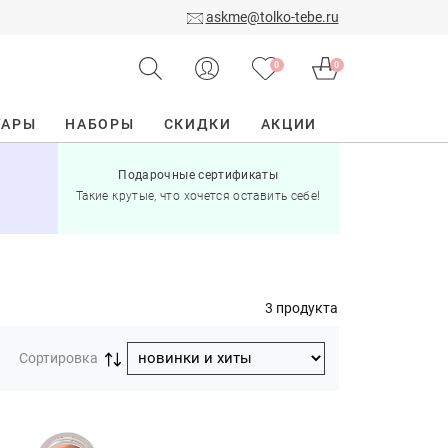
askme@tolko-tebe.ru
0
0
УАРЫ
НАБОРЫ
СКИДКИ
АКЦИИ
Подарочные сертификаты
15% скид
Такие крутые, что хочется оставить себе!
при по
3 продукта
Сортировка