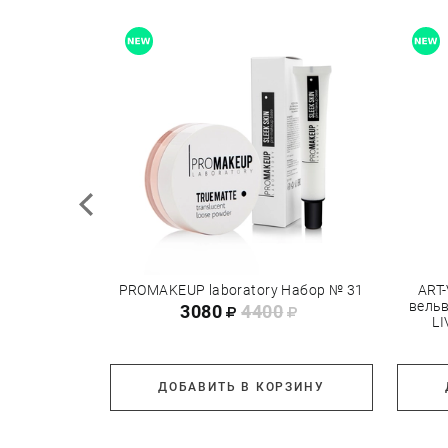
абор 2026 №
PROMAKEUP laboratory Набор № 31
ART
вель
3080
4400
L
РЗИНУ
ДОБАВИТЬ В КОРЗИНУ