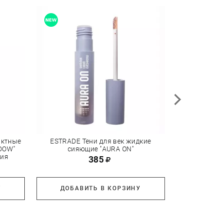
актные
ESTRADE Тени для век жидкие
PROMAKEUP 
ADOW"
сияющие "AURA ON"
ция
385
2
У
ДОБАВИТЬ В КОРЗИНУ
ДОБА