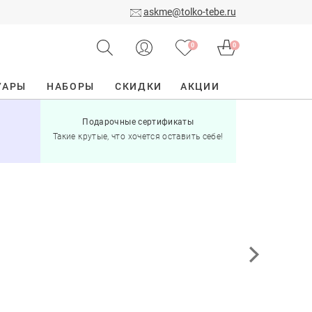
askme@tolko-tebe.ru
0
0
УАРЫ
НАБОРЫ
СКИДКИ
АКЦИИ
Подарочные сертификаты
15% скид
Такие крутые, что хочется оставить себе!
при по