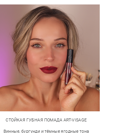
СТОЙКАЯ ГУБНАЯ ПОМАДА ART-VISAGE
Винные, бургунди и тёмные ягодные тона