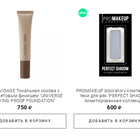
-VISAGE Тональная основа с
PROMAKEUP laboratory комп
ветовым финишем "UNIVERSE
тени для век "PERFECT SH
IVING PROOF FOUNDATION"
лимитированная коллек
750
600
ДОБАВИТЬ В КОРЗИНУ
ДОБАВИТЬ В КОРЗИН