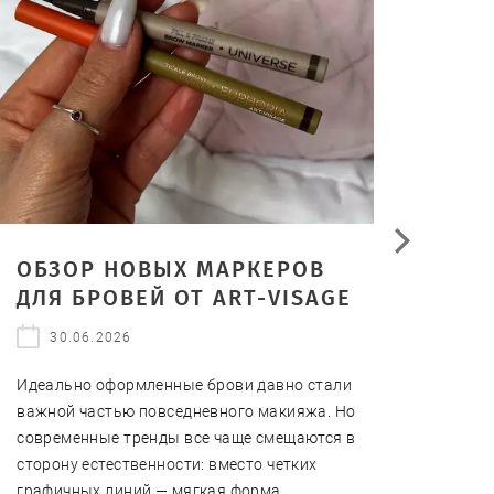
ОБЗОР НОВЫХ МАРКЕРОВ
МАК
ДЛЯ БРОВЕЙ ОТ ART-VISAGE
ПЛЫ
ВОД
30.06.2026
ПРО
Идеально оформленные брови давно стали
23
важной частью повседневного макияжа. Но
современные тренды все чаще смещаются в
Привет
сторону естественности: вместо четких
то сол
графичных линий — мягкая форма,