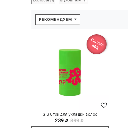
Волосы
Мужчинам
[1]
[1]
РЕКОМЕНДУЕМ
Скидка
40%
GIS Стик для укладки волос
239
399