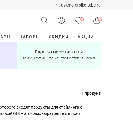
askme@tolko-tebe.ru
0
0
УАРЫ
НАБОРЫ
СКИДКИ
АКЦИИ
Подарочные сертификаты
15% скид
Такие крутые, что хочется оставить себе!
при по
1 продукт
оторого входят продукты для стайлинга c
о все! GIS – это самовыражение и яркая