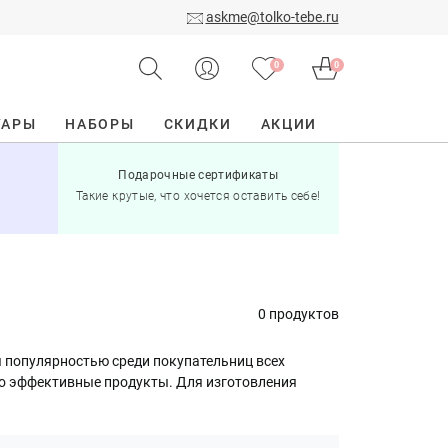
askme@tolko-tebe.ru
0
0
УАРЫ
НАБОРЫ
СКИДКИ
АКЦИИ
Подарочные сертификаты
15% скид
Такие крутые, что хочется оставить себе!
при по
0 продуктов
я популярностью среди покупательниц всех
но эффективные продукты. Для изготовления