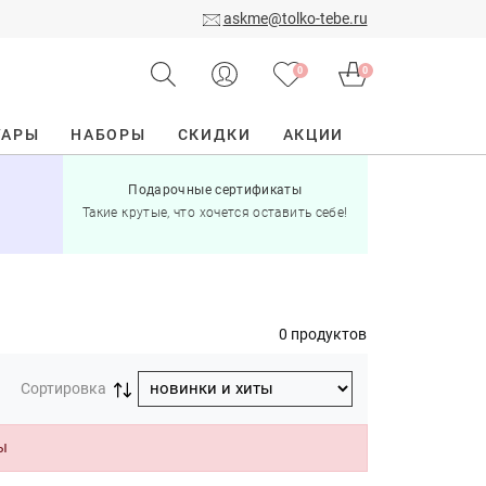
askme@tolko-tebe.ru
0
0
УАРЫ
НАБОРЫ
СКИДКИ
АКЦИИ
Подарочные сертификаты
15% скид
Такие крутые, что хочется оставить себе!
при по
0 продуктов
Сортировка
ы