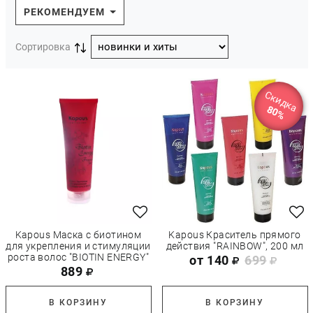
РЕКОМЕНДУЕМ
Сортировка
Скидка
80%
Kapous Маска с биотином
Kapous Краситель прямого
для укрепления и стимуляции
действия "RAINBOW", 200 мл
роста волос "BIOTIN ENERGY"
от 140
699
889
В КОРЗИНУ
В КОРЗИНУ