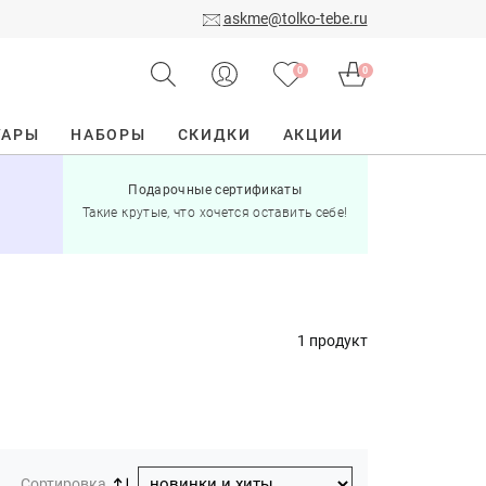
askme@tolko-tebe.ru
0
0
УАРЫ
НАБОРЫ
СКИДКИ
АКЦИИ
Подарочные сертификаты
15% скид
Такие крутые, что хочется оставить себе!
при по
1 продукт
Сортировка