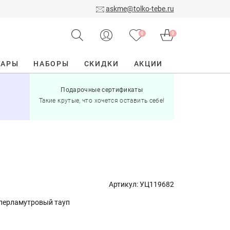
askme@tolko-tebe.ru
0
0
УАРЫ
НАБОРЫ
СКИДКИ
АКЦИИ
Подарочные сертификаты
15% скид
Такие крутые, что хочется оставить себе!
при по
Артикул:
УЦ119682
перламутровый тауп