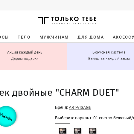
ОСЫ
ТЕЛО
МУЖЧИНАМ
ДЛЯ ДОМА
АКСЕСС
Акции каждый день
Бонусная система
Дарим подарки
Баллы за каждый заказ
век двойные "CHARM DUET"
Бренд:
ART-VISAGE
Уценён
Выберите вариант:
01 cветло-бежевый/