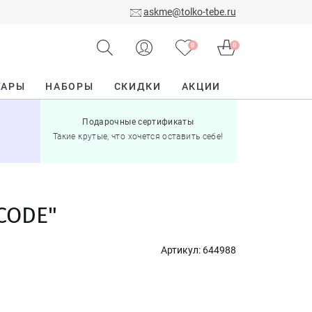
askme@tolko-tebe.ru
0
0
УАРЫ
НАБОРЫ
СКИДКИ
АКЦИИ
Подарочные сертификаты
15% скид
Такие крутые, что хочется оставить себе!
при по
CODE"
Артикул:
644988