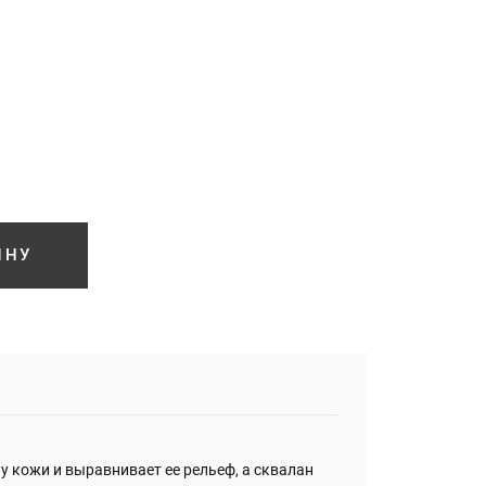
ИНУ
у кожи и выравнивает ее рельеф, а сквалан