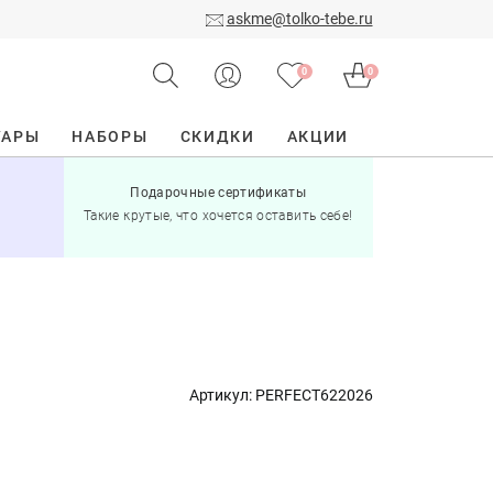
askme@tolko-tebe.ru
0
0
УАРЫ
НАБОРЫ
СКИДКИ
АКЦИИ
Подарочные сертификаты
15% скид
Такие крутые, что хочется оставить себе!
при по
Артикул:
PERFECT622026