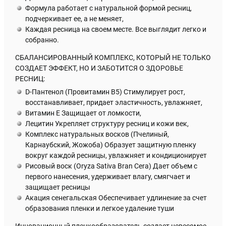
Формула работает с натуральной формой ресниц,
подчеркивает ее, а не меняет,
Каждая ресница на своем месте. Все выглядит легко и
собранно.
СБАЛАНСИРОВАННЫЙ КОМПЛЕКС, КОТОРЫЙ НЕ ТОЛЬКО
СОЗДАЕТ ЭФФЕКТ, НО И ЗАБОТИТСЯ О ЗДОРОВЬЕ
РЕСНИЦ:
D-Пантенол (Провитамин В5) Стимулирует рост,
восстанавливает, придает эластичность, увлажняет,
Витамин Е Защищает от ломкости,
Лецитин Укрепляет структуру ресниц и кожи век,
Комплекс натуральных восков (Пчелиный,
Карнаубский, Жожоба) Образует защитную пленку
вокруг каждой ресницы, увлажняет и кондиционирует
Рисовый воск (Oryza Sativa Bran Cera) Дает объем с
первого нанесения, удерживает влагу, смягчает и
защищает ресницы
Акация сенегальская Обеспечивает удлинение за счет
образования пленки и легкое удаление туши
Инновационный пленкообразователь создает невесомое