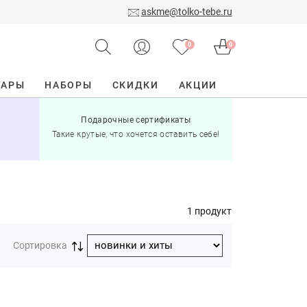
askme@tolko-tebe.ru
0
0
УАРЫ
НАБОРЫ
СКИДКИ
АКЦИИ
Подарочные сертификаты
15% скид
Такие крутые, что хочется оставить себе!
при по
1 продукт
Сортировка