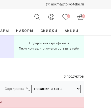
askme@tolko-tebe.ru
0
0
УАРЫ
НАБОРЫ
СКИДКИ
АКЦИИ
Подарочные сертификаты
15% скид
Такие крутые, что хочется оставить себе!
при по
0 продуктов
Сортировка
ы